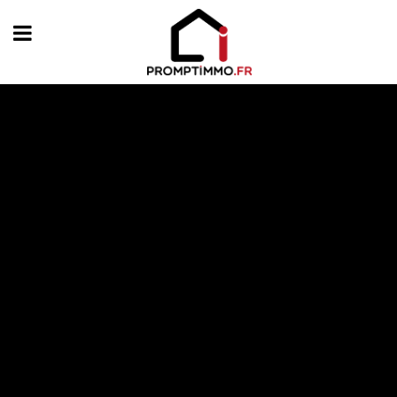
Featured on Blog
Les étapes de la vente d’un bien
AllLocal commercial No Property foundProcessing ...
En savoir plus