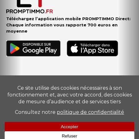
Téléchargez l’application mobile PROMPTIMMO Direct:
Chaque information vous rapporte 700 euros en
moyenne
Vendre
–
Acheter
–
Estimer
–
Nos conseillers
–
Devenir
mandataire
Suivez-nous
Promptimmo
Promptimmo
24 AOÛT 2017
28 JUILLET 2017
Mentions légales
–
Barème
–
Politique de Protection des