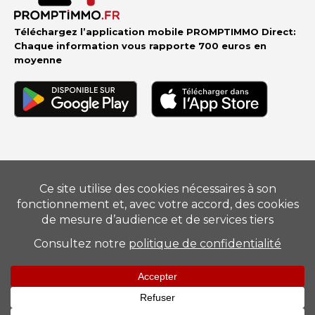
Téléchargez l’application mobile PROMPTIMMO Direct:
Chaque information vous rapporte 700 euros en
moyenne
Vendre
–
Acheter
–
Estimer
–
Nos conseillers
–
Devenir
mandataire
Suivez-nous
Mentions légales
–
Barème
–
Politique de Protection des
Données Personnelles