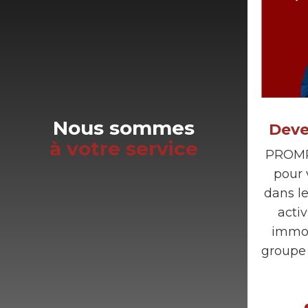
Nous sommes
Deve
à votre service
PROMP
pour
dans l
acti
immob
groupe