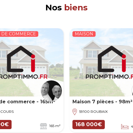
Nos
biens
N
MAISON
 7 pièces - 98m²
Maison 4 pièces - 108m
3
 ROUBAIX
34410 SÉRIGNAN
000€
375 000€
447 m²
3
4 chambres