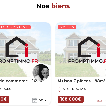
Nos
biens
N
MAISON
 7 pièces - 98m²
Maison 4 pièces - 108m
2
 ROUBAIX
34410 SÉRIGNAN
000€
375 000€
447 m²
3
4 chambres