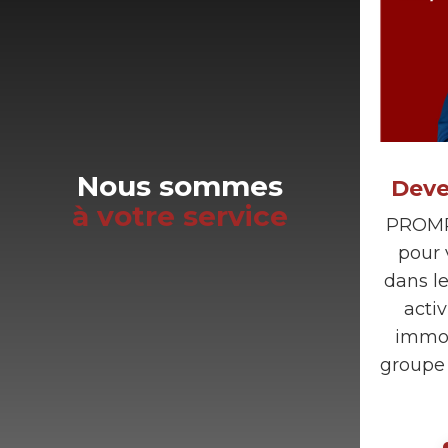
Nous sommes
Deve
à votre service
PROMP
pour
dans l
acti
immob
groupe