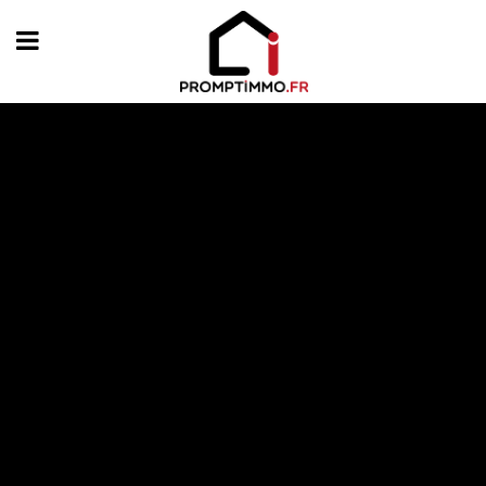
Featured on Blog
Les étapes de la vente d’un bien
AllLocal commercial No Property foundProcessing ...
En savoir plus