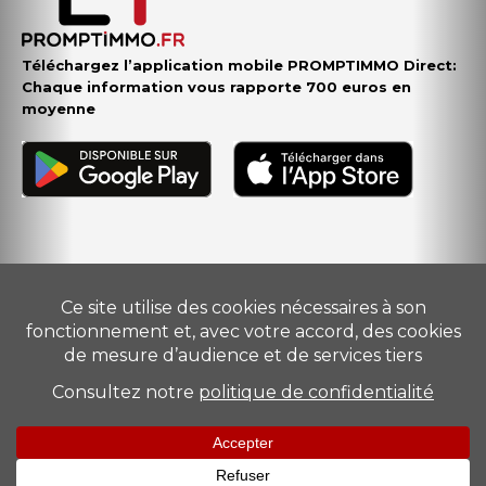
Téléchargez l’application mobile PROMPTIMMO Direct:
Chaque information vous rapporte 700 euros en
moyenne
Vendre
–
Acheter
–
Estimer
–
Nos conseillers
–
Devenir
mandataire
Suivez-nous
Promptimmo
Promptimmo
24 AOÛT 2017
28 JUILLET 2017
Mentions légales
–
Barème
–
Politique de Protection des