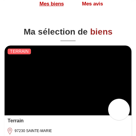
Mes biens
Mes avis
décision. Avec une parfaite connaissance du
marché local, je vous aide à faire les bons
choix au bon moment.
Ma sélection de
biens
TERRAIN
1
Terrain
97230 SAINTE-MARIE