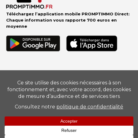
Téléchargez l’application mobile PROMPTIMMO Direct:
Chaque information vous rapporte 700 euros en
moyenne
Vendre
–
Acheter
–
Estimer
–
Nos conseillers
–
Devenir
mandataire
Suivez-nous
Mentions légales
–
Barème
–
Politique de Protection des
Données Personnelles