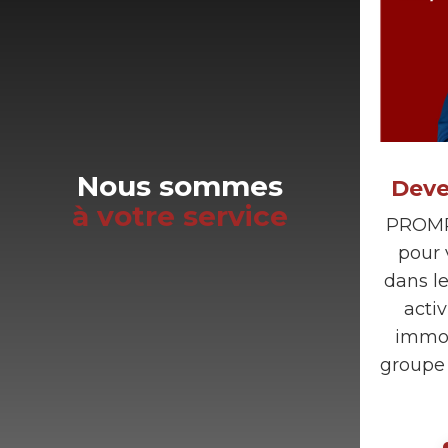
Nous sommes
Deve
à votre service
PROMP
pour
dans l
acti
immob
groupe