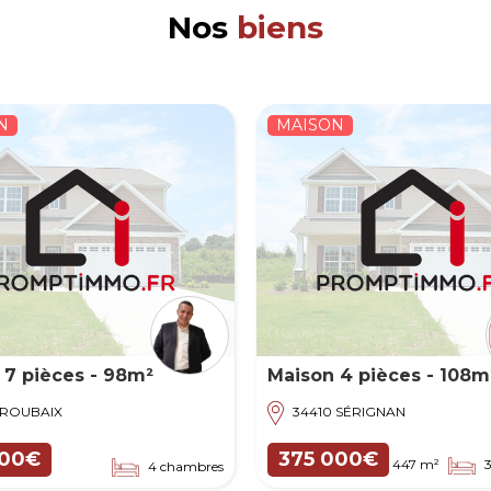
Nos
biens
N
MAISON
 7 pièces - 98m²
Maison 4 pièces - 108m
2
 ROUBAIX
34410 SÉRIGNAN
000€
375 000€
447 m²
3
4 chambres