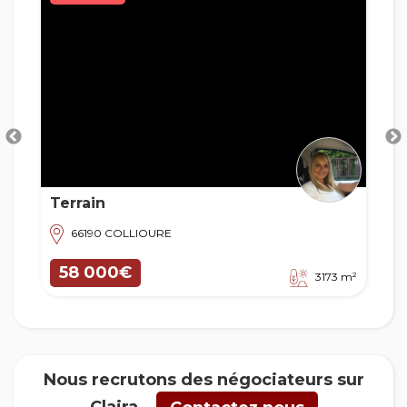
1
0
Terrain
66190 COLLIOURE
58 000€
s
3173 m²
Nous recrutons des négociateurs sur
Claira