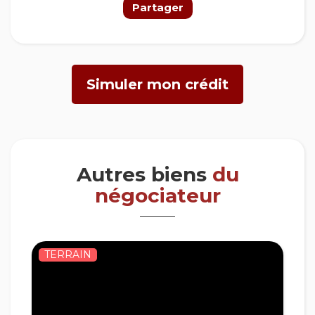
Partager
Simuler mon crédit
Autres biens
du
négociateur
FONDS DE COMM