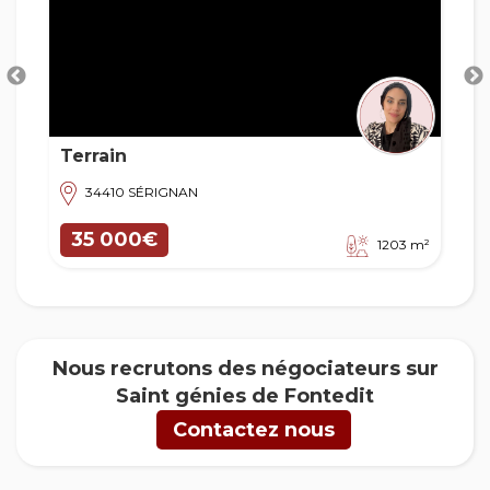
1
Fonds de comme
IGNAN
34500 BÉZIERS
45 000€
1203 m²
Nous recrutons des négociateurs sur
Saint génies de Fontedit
Contactez nous