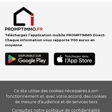
Téléchargez l’application mobile PROMPTIMMO Direct:
Chaque information vous rapporte 700 euros en
moyenne
Vendre
–
Acheter
–
Estimer
–
Nos conseillers
–
Devenir
mandataire
Suivez-nous