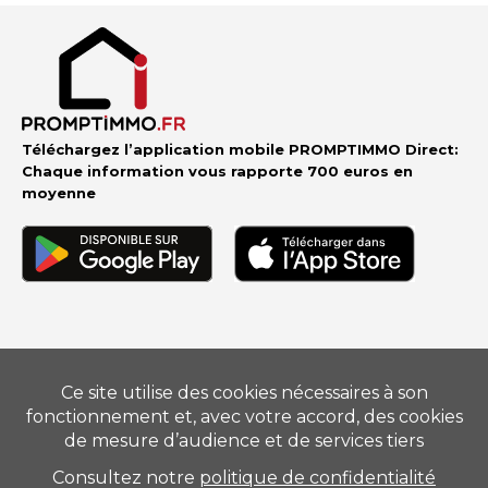
Téléchargez l’application mobile PROMPTIMMO Direct:
Chaque information vous rapporte 700 euros en
moyenne
Vendre
–
Acheter
–
Estimer
–
Nos conseillers
–
Devenir
mandataire
Suivez-nous