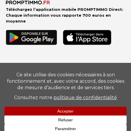
Téléchargez l’application mobile PROMPTIMMO Direct:
Chaque information vous rapporte 700 euros en
moyenne
Vendre
–
Acheter
–
Estimer
–
Nos conseillers
–
Devenir
mandataire
Suivez-nous
Mentions légales
–
Barème
–
Politique de Protection des
Données Personnelles