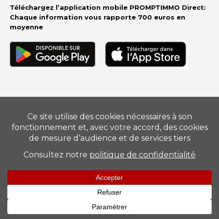
Téléchargez l’application mobile PROMPTIMMO Direct:
Chaque information vous rapporte 700 euros en
moyenne
Vendre
–
Acheter
–
Estimer
–
Nos conseillers
–
Devenir
mandataire
Suivez-nous
Mentions légales
–
Barème
–
Politique de Protection des
Données Personnelles