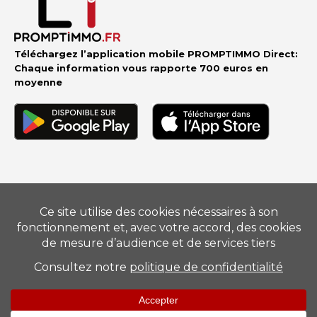
Téléchargez l’application mobile PROMPTIMMO Direct:
Chaque information vous rapporte 700 euros en
moyenne
Vendre
–
Acheter
–
Estimer
–
Nos conseillers
–
Devenir
mandataire
Suivez-nous