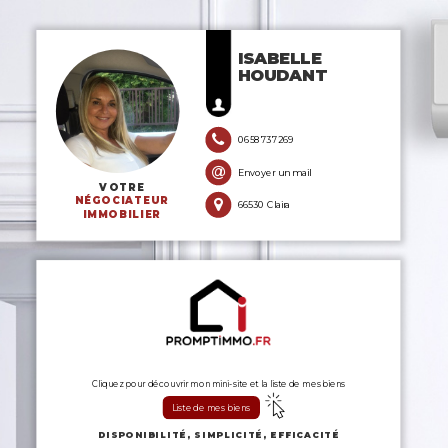
ISABELLE
HOUDANT
0658737269
Envoyer un mail
VOTRE
NÉGOCIATEUR
66530 Claira
IMMOBILIER
Cliquez pour découvrir mon mini-site et la liste de mes biens
Liste de mes biens
DISPONIBILITÉ, SIMPLICITÉ, EFFICACITÉ