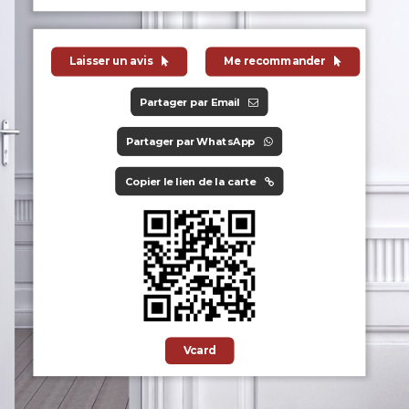
Laisser un avis
Me recommander
Partager par Email
Partager par WhatsApp
Copier le lien de la carte
Vcard